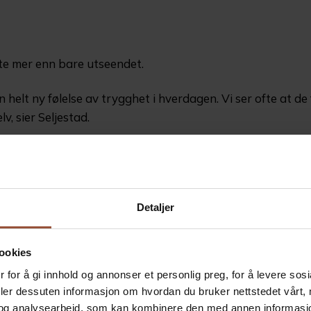
t
te mer enn bare utseendet.
 helt ny følelse av trygghet i hverdagen. Vi ser ofte at de f
v, sier Seljestad.
ne løsningen, er Ole Iver Neumann-Grue. Han reiser jevnl
plever at hårdelen gjør en stor forskjell i hverdagen.
Detaljer
ookies
 for å gi innhold og annonser et personlig preg, for å levere sos
deler dessuten informasjon om hvordan du bruker nettstedet vårt,
og analysearbeid, som kan kombinere den med annen informasjon d