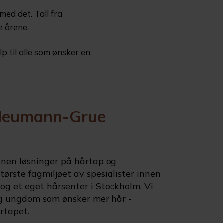
med det. Tall fra
e årene.
p til alle som ønsker en
er Neumann-Grue
innen løsninger på hårtap og
ørste fagmiljøet av spesialister innen
og et eget hårsenter i Stockholm. Vi
 og ungdom som ønsker mer hår -
rtapet.