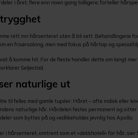
eler i året, flere enn noen gang tidligere, forteller hårspes
 trygghet
e rett inn hårsenteret uten å bli sett. Behandlingene fo
 om en frisørsalong, men med fokus på hårtap og spesialti
rivat å komme hit. For de fleste handler dette om langt me
forklarer Seljestad.
er naturlige ut
e til felles med gamle tupéer. Håret – ofte indisk eller kin
undens naturlige hår. Hårdelen festes permanent og sitter 
eler som byttes på og vedlikeholdes jevnlig hos Apollo.
er i hårsenteret, omtrent som et «dekkhotell» for hår, sier 