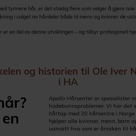
d tynnere hår, er det stadig flere som velger å gjøre noe 
kning i salget av hårdeler både til menn og kvinner de sist
r en del av denne utviklingen – og tilbyr profesjonell hjel
kelen og historien til Ole Iv
i HA
hår?
Apollo Hårsenter er spesialister 
hodebunnsproblemer. Vi har det st
 en
hårtap med 20 hårsentre i Norge 
hjelper alle kvinner, menn, barn
uansett hva som er årsaken til hå