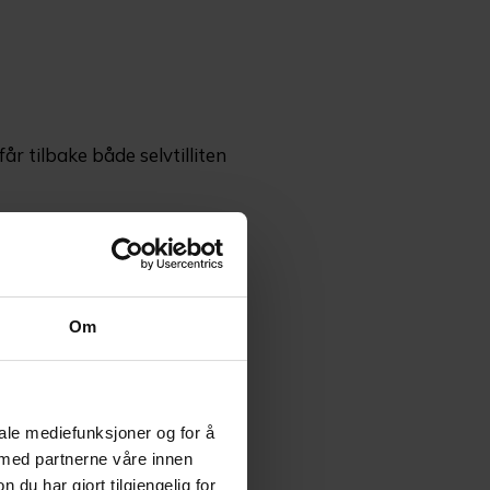
år tilbake både selvtilliten
ig til Apollo Hårsenter på
Om
iale mediefunksjoner og for å
 med partnerne våre innen
u har gjort tilgjengelig for