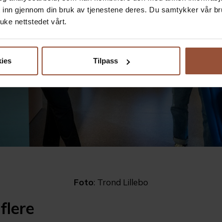
t inn gjennom din bruk av tjenestene deres. Du samtykker vår b
uke nettstedet vårt.
ies
Tilpass
Foto
: Trond Lillebo
flere