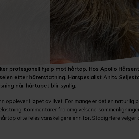
ker profesjonell hjelp mot hårtap. Hos Apollo Hårsen
selen etter hårerstatning. Hårspesialist Anita Seljesta
ning når hårtapet blir synlig.
n opplever i løpet av livet. For mange er det en naturlig 
elastning. Kommentarer fra omgivelsene, sammenligninger 
hårtap ofte føles vanskeligere enn før. Stadig flere velger