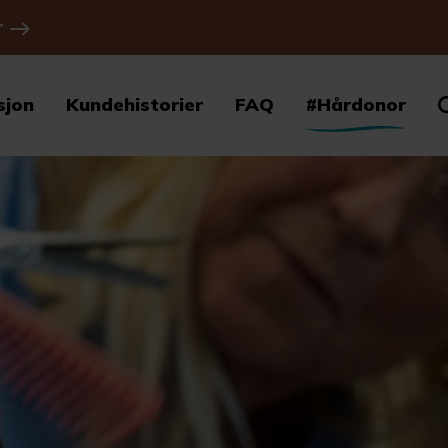
r
sjon
Kundehistorier
FAQ
#Hårdonor