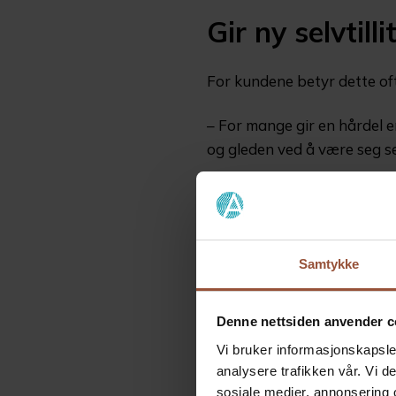
Gir ny selvtilli
For kundene betyr dette of
– For mange gir en hårdel en
og gleden ved å være seg sel
En av dem som har valgt den
Hamar for behandling, og op
Samtykke
Denne nettsiden anvender c
Vi bruker informasjonskapsler
analysere trafikken vår. Vi 
sosiale medier, annonsering 