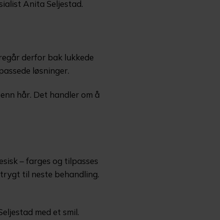
ialist Anita Seljestad.
regår derfor bak lukkede
lpassede løsninger.
r enn hår. Det handler om å
esisk – farges og tilpasses
trygt til neste behandling.
Seljestad med et smil.