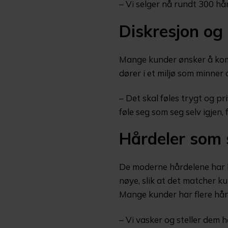
– Vi selger nå rundt 300 hård
Diskresjon og
Mange kunder ønsker å komm
dører i et miljø som minner
– Det skal føles trygt og p
føle seg som seg selv igjen, 
Hårdeler som s
De moderne hårdelene har lit
nøye, slik at det matcher k
Mange kunder har flere hård
– Vi vasker og steller dem h