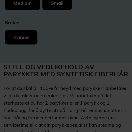
Medium
Small
Bruker
Kvinne
STELL OG VEDLIKEHOLD AV
PARYKKER MED SYNTETISK FIBERHÅR
For at du skal bli 100% fornøyd med parykken, anbefaler
vi at du følger noen enkle tips. Vi anbefaler på det
sterkeste at du har 2 parykker eller 1 parykk og 1
hodeplagg, for å bytte litt på. Langt hår er mer utsatt enn
kort hår og trenger derfor mer pleie. Avtal gjerne en
servicetime slik at din parykkspesialist kan steame og