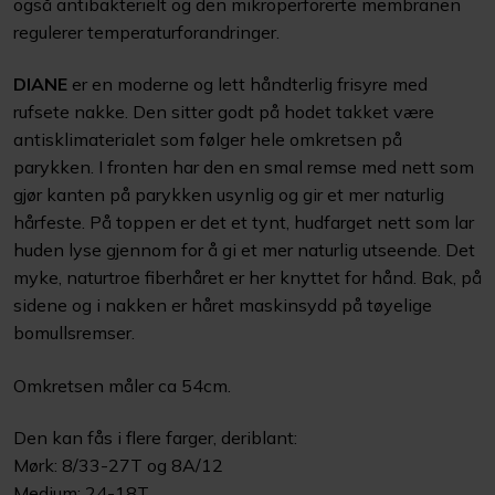
også antibakterielt og den mikroperforerte membranen
regulerer temperaturforandringer.
DIANE
er en moderne og lett håndterlig frisyre med
rufsete nakke. Den sitter godt på hodet takket være
antisklimaterialet som følger hele omkretsen på
parykken. I fronten har den en smal remse med nett som
gjør kanten på parykken usynlig og gir et mer naturlig
hårfeste. På toppen er det et tynt, hudfarget nett som lar
huden lyse gjennom for å gi et mer naturlig utseende. Det
myke, naturtroe fiberhåret er her knyttet for hånd. Bak, på
sidene og i nakken er håret maskinsydd på tøyelige
bomullsremser.
Omkretsen måler ca 54cm.
Den kan fås i flere farger, deriblant:
Mørk: 8/33-27T og 8A/12
Medium: 24-18T