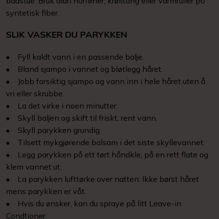
badstue. Bruk aldri hårføner, krølltang eller varmruller på
syntetisk fiber.
SLIK VASKER DU PARYKKEN
• Fyll kaldt vann i en passende balje.
• Bland sjampo i vannet og bløtlegg håret.
• Jobb forsiktig sjampo og vann inn i hele håret uten å
vri eller skrubbe.
• La det virke i noen minutter.
• Skyll baljen og skift til friskt, rent vann.
• Skyll parykken grundig.
• Tilsett mykgjørende balsam i det siste skyllevannet.
• Legg parykken på ett tørt håndkle, på en rett flate og
klem vannet ut.
• La parykken lufttørke over natten. Ikke børst håret
mens parykken er våt.
• Hvis du ønsker, kan du spraye på litt Leave-in
Condtioner.