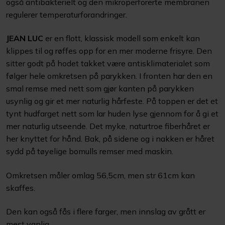
også antibakterielt og den mikroperforerte membranen
regulerer temperaturforandringer.
JEAN LUC
er en flott, klassisk modell som enkelt kan
klippes til og røffes opp for en mer moderne frisyre. Den
sitter godt på hodet takket være antisklimaterialet som
følger hele omkretsen på parykken. I fronten har den en
smal remse med nett som gjør kanten på parykken
usynlig og gir et mer naturlig hårfeste. På toppen er det et
tynt hudfarget nett som lar huden lyse gjennom for å gi et
mer naturlig utseende. Det myke, naturtroe fiberhåret er
her knyttet for hånd. Bak, på sidene og i nakken er håret
sydd på tøyelige bomulls remser med maskin.
Omkretsen måler omlag 56,5cm, men str 61cm kan
skaffes.
Den kan også fås i flere farger, men innslag av grått er
mest vanlig.