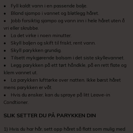
• Fyll kaldt vann i en passende balje.
• Bland sjampo i vannet og bløtlegg håret.
• Jobb forsiktig sjampo og vann inn i hele håret uten å
vri eller skrubbe.
• La det virke i noen minutter.
• Skyll baljen og skift til friskt, rent vann.
• Skyll parykken grundig.
• Tilsett mykgjørende balsam i det siste skyllevannet.
• Legg parykken på ett tørt håndkle, på en rett flate og
klem vannet ut.
• La parykken lufttørke over natten. Ikke børst håret
mens parykken er våt.
• Hvis du ønsker, kan du spraye på litt Leave-in
Condtioner.
SLIK SETTER DU PÅ PARYKKEN DIN
1) Hvis du har hår, sett opp håret så flatt som mulig med