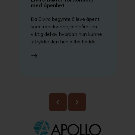
med åpenhet
Da Elvira begynte å leve åpent
som transkvinne, ble håret en
viktig del av hvordan hun kunne
uttrykke den hun alltid hadde
vært. Etter mange år med
parykker fant hun en mer
naturlig løsning hos Apollo
Hårsenter. I dag opplever hun at
en skreddersydd hårdel ikke bare
gir et mer naturlig utseende, men
også bidrar til økt trygghet og
mindre kjønnsdysfori i
hverdagen.