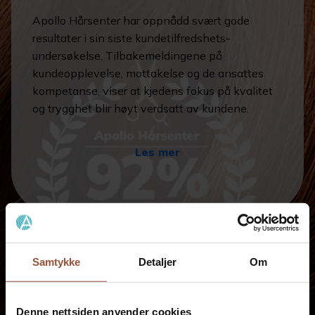
Apollo Hårsenter har oppnådd svært gode
resultater i sin siste kundetilfredshets-
undersøkelse. Tilbakemeldingene på
kundeopplevelse, mottakelse og de ansattes
kompetanse, viser at kjedens fokus på kvalitet
og trygghet blir høyt verdsatt av kundene.
Les mer
Samtykke
Detaljer
Om
Denne nettsiden anvender cookies