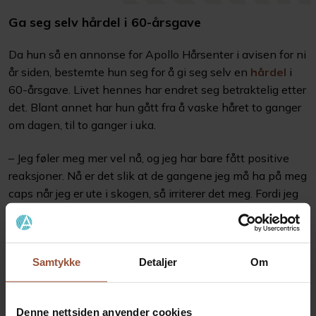
Ga seg selv hårdel i 60-årsgave
Da hun så en annonse for Apollo Hårsenter i avisen for ni
år siden, bestemte hun seg for å gi seg selv en
hårdel
i
60-årsgave. Livet hennes har endret seg betraktelig etter
det. Blant annet har hun gått fra å vaske håret to ganger
om dagen, til to ganger i uka.
– Jeg føler meg mer vel nå, og jeg har bare fått positive
reaksjoner. Nå er det slik at de gangene jeg må ha på meg
caps når jeg er ute i skogen, så irriterer det meg. Fordi jeg
synes jeg er så fin på håret og ikke vil ødelegge frisyren
min.
Evy avslutter med å si at hun synes det er viktig at folk
Samtykke
Detaljer
Om
med
hårproblemer
får vite at det finnes gode løsninger
på problemene.
Denne nettsiden anvender cookies