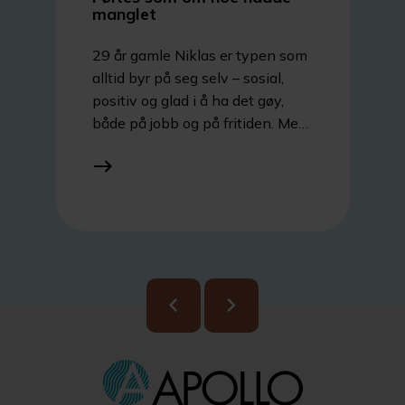
manglet
29 år gamle Niklas er typen som
alltid byr på seg selv – sosial,
positiv og glad i å ha det gøy,
både på jobb og på fritiden. Men
da håret begynte å forsvinne
allerede som 19-åring, kjente
han at speilbildet ikke helt
stemte med hvordan han
egentlig følte seg.