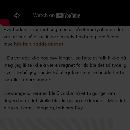
Evy hadde innfunnet seg med at håret var tynt, men det
var før hun så et bilde av seg selv bakfra og innså hvor
mye
hår hun hadde mistet
.
– Da var det ikke noe gøy lenger. Jeg følte at folk kikka på
meg. Jeg likte ikke å være i regnet for da ble det så tydelig
hvor lite hår jeg hadde. Så alle jakkene mine hadde hette,
forteller tobarnsmoren.
«Løsningen» hennes ble å vaske håret to ganger om
dagen for at det skulle bli «fluffy» og dekkende. – Men det
blir jo slitsomt i lengden, forklarer Evy.