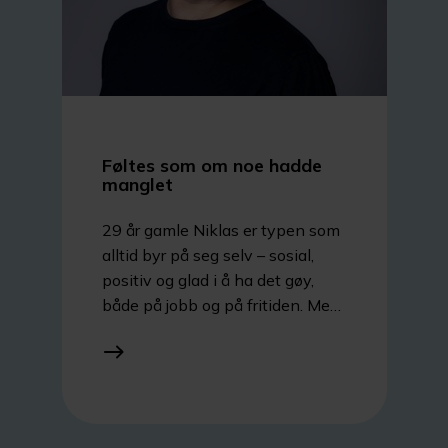
Føltes som om noe hadde
manglet
29 år gamle Niklas er typen som
alltid byr på seg selv – sosial,
positiv og glad i å ha det gøy,
både på jobb og på fritiden. Men
da håret begynte å forsvinne
allerede som 19-åring, kjente
han at speilbildet ikke helt
stemte med hvordan han
egentlig følte seg.