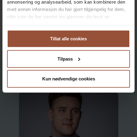
annonsering og analysearbeid, som kan kombinere den
med annen informasjon du har gjort tilgjengelig for dem,
eller som de har samlet inn gjennom din bruk av
tjenestene deres. Du samtykker vår bruk av nødvendige
informasjonskapsler ved å bruke nettstedet vårt.
Tillat alle cookies
Tilpass
Andre historier
Kun nødvendige cookies