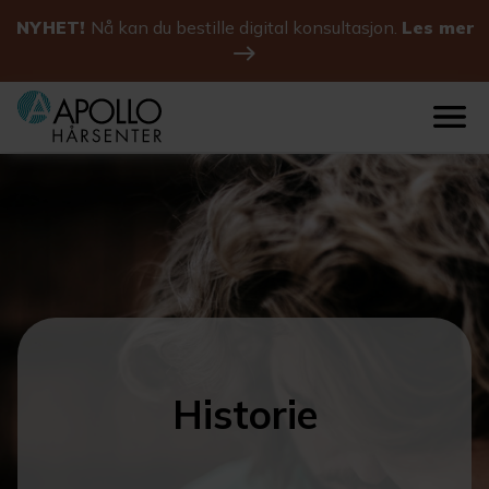
NYHET!
Nå kan du bestille digital konsultasjon.
Les mer
Historie