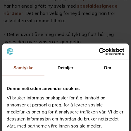
har han endelig fått ny sveis med
spesialdesignede
hårdeler
. Det er han veldig fornøyd med og han tror
selvtilliten vil komme tilbake.
- Det er uvant å se meg med så tykt og flott hår. Jeg
synes den nye sveisen er kjempefin!
Samtykke
Detaljer
Om
Denne nettsiden anvender cookies
Vi bruker informasjonskapsler for å gi innhold og
annonser et personlig preg, for å levere sosiale
mediefunksjoner og for å analysere trafikken vår. Vi deler
dessuten informasjon om hvordan du bruker nettstedet
vårt, med partnerne våre innen sosiale medier,