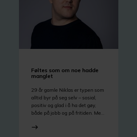
Føltes som om noe hadde
manglet
29 år gamle Niklas er typen som
alltid byr på seg selv – sosial,
positiv og glad i å ha det gøy,
både på jobb og på fritiden. Men
da håret begynte å forsvinne
allerede som 19-åring, kjente
han at speilbildet ikke helt