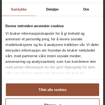
seg
parykk
.
Samtykke
Detaljer
Om
- I begynnelsen følte jeg at det ville være det samme som
å gi opp. I dag hadde jeg nok tenkt helt annerledes, jeg
ville aldri ventet så lenge.
Denne nettsiden anvender cookies
Vi bruker informasjonskapsler for å gi innhold og
annonser et personlig preg, for å levere sosiale
mediefunksjoner og for å analysere trafikken vår. Vi deler
dessuten informasjon om hvordan du bruker nettstedet
vårt, med partnerne våre innen sosiale medier,
annonsering og analysearbeid, som kan kombinere den
med annen informasjon du har gjort tilgjengelig for dem,
eller som de har samlet inn gjennom din bruk av
tjenestene deres. Du samtykker vår bruk av nødvendige
informasjonskapsler ved å bruke nettstedet vårt.
Tillat alle cookies
Har skapt sin egen identitet
Tilpass