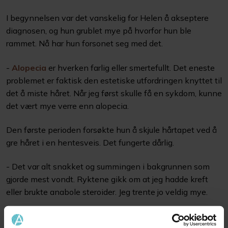
I begynnelsen var det vanskelig for Helen å akseptere
diagnosen, og hun grublet mye på hvorfor hun ble
rammet. Nå har hun forsonet seg med det.
-
Alopecia
er hverken farlig eller smertefullt. Det eneste
problemet er faktisk den estetiske utfordringen knyttet til
det å miste håret. Når jeg først skulle få en sykdom, kunne
det vært mye verre enn alopecia.
Den første perioden forsøkte hun å skjule hårtapet ved å
gre håret i en hentesveis. Det fungerte dårlig.
- Det var alt snakket og summingen i bakgrunnen som
gjorde mest vondt. Ryktene gikk om at jeg hadde kreft
eller brukte anabole steroider. Jeg trente jo veldig mye.
Det tok en stund før Helen tok beslutningen om å skaffe