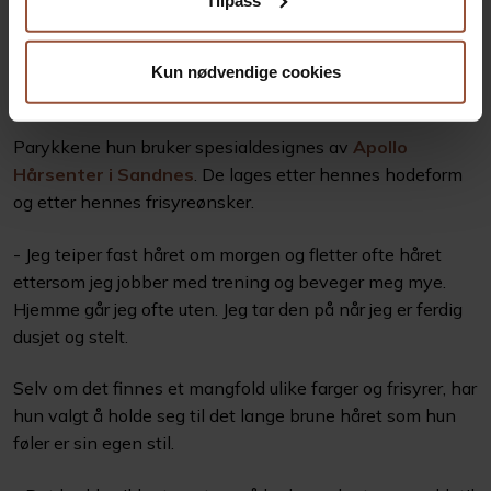
Helen trodde det kom til å bli utfordrende å bruke parykk
fordi hun trener så mye. Det viste seg å være en
Kun nødvendige cookies
unødvendig bekymring.
Parykkene hun bruker spesialdesignes av
Apollo
Hårsenter i Sandnes
. De lages etter hennes hodeform
og etter hennes frisyreønsker.
- Jeg teiper fast håret om morgen og fletter ofte håret
ettersom jeg jobber med trening og beveger meg mye.
Hjemme går jeg ofte uten. Jeg tar den på når jeg er ferdig
dusjet og stelt.
Selv om det finnes et mangfold ulike farger og frisyrer, har
hun valgt å holde seg til det lange brune håret som hun
føler er sin egen stil.